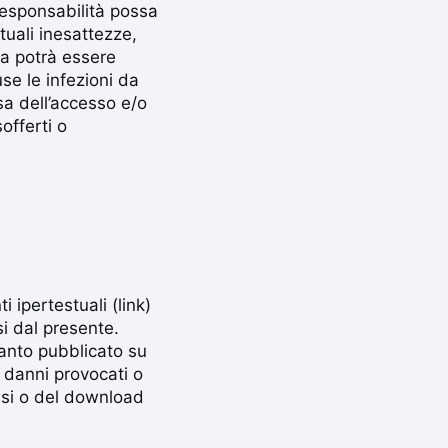
 responsabilità possa
uali inesattezze,
sa potrà essere
use le infezioni da
sa dell’accesso e/o
offerti o
i ipertestuali (link)
si dal presente.
uanto pubblicato su
i danni provocati o
essi o del download