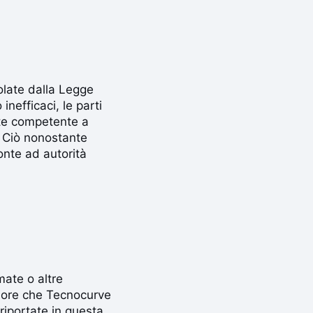
olate dalla Legge
 inefficaci, le parti
nte competente a
. Ciò nonostante
ronte ad autorità
mate o altre
valore che Tecnocurve
 riportate in questa