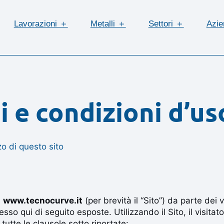
Lavorazioni ＋
Metalli ＋
Settori ＋
Azi
i e condizioni d’us
zzo di questo sito
b
www.tecnocurve.it
(per brevità il “Sito”) da parte dei 
esso qui di seguito esposte. Utilizzando il Sito, il visitat
utte le clausole sotto riportate: