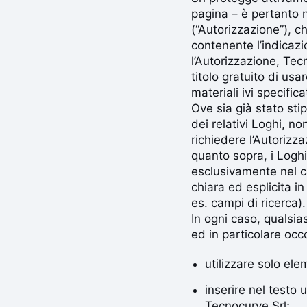
pagina – è pertanto n
(“Autorizzazione”), c
contenente l’indicazio
l’Autorizzazione, Tec
titolo gratuito di us
materiali ivi specificat
Ove sia già stato sti
dei relativi Loghi, 
richiedere l’Autorizz
quanto sopra, i Loghi
esclusivamente nel ca
chiara ed esplicita in
es. campi di ricerca).
In ogni caso, qualsi
ed in particolare occ
utilizzare solo ele
inserire nel testo 
Tecnocurve Srl;