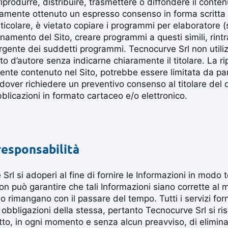
riprodurre, distribuire, trasmettere o diffondere il conten
amente ottenuto un espresso consenso in forma scritta 
ticolare, è vietato copiare i programmi per elaboratore 
namento del Sito, creare programmi a questi simili, rintr
sorgente dei suddetti programmi. Tecnocurve Srl non utili
tto d’autore senza indicarne chiaramente il titolare. La r
nte contenuto nel Sito, potrebbe essere limitata da part
dover richiedere un preventivo consenso al titolare del dir
bblicazioni in formato cartaceo e/o elettronico.
responsabilità
l si adoperi al fine di fornire le Informazioni in modo
on può garantire che tali Informazioni siano corrette al
o rimangano con il passare del tempo. Tutti i servizi for
 obbligazioni della stessa, pertanto Tecnocurve Srl si ri
tto, in ogni momento e senza alcun preavviso, di elimina