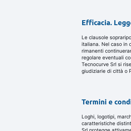
Efficacia. Leg
Le clausole sopraripo
italiana. Nel caso in c
rimanenti continuera
regolare eventuali c
Tecnocurve Srl si riser
giudiziarie di città o P
Termini e condi
Loghi, logotipi, marc
caratteristiche disti
Srl protegge attivamen