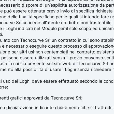
ecessario disporre di un’esplicita autorizzazione da par
he può essere ottenuta previo invio di specifica richiesta
ne delle finalità specifiche per le quali si intende fare 
nocurve Srl concede all’utente un diritto non trasferibile,
are i Loghi indicati nel Modulo per il solo scopo ed unica
i.
pulato con Tecnocurve Srl un contratto in cui sono stabili
non è necessario eseguire questo processo di approvazion
azione per altri usi non contemplati nel contratto esistent
 possono essere utilizzati senza il previo consenso scrit
so in cui sia presente sul sito web di Tecnocurve Srl u
 merito alla possibilità di usare i Loghi senza richiedere 
asi uso dei Loghi deve essere effettuato secondo le cond
orre:
menti grafici approvati da Tecnocurve Srl;
una dichiarazione indicante chiaramente che si tratta di 