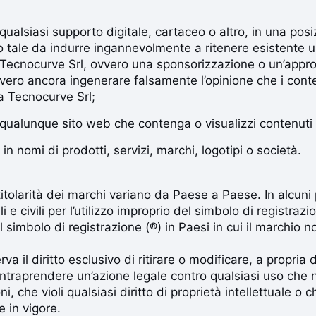
 qualsiasi supporto digitale, cartaceo o altro, in una po
tale da indurre ingannevolmente a ritenere esistente u
n Tecnocurve Srl, ovvero una sponsorizzazione o un’appr
vero ancora ingenerare falsamente l’opinione che i conte
da Tecnocurve Srl;
 qualunque sito web che contenga o visualizzi contenuti p
 in nomi di prodotti, servizi, marchi, logotipi o società.
a titolarità dei marchi variano da Paese a Paese. In alcun
 e civili per l’utilizzo improprio del simbolo di registraz
l simbolo di registrazione (®) in Paesi in cui il marchio n
rva il diritto esclusivo di ritirare o modificare, a propria 
 intraprendere un’azione legale contro qualsiasi uso che
ni, che violi qualsiasi diritto di proprietà intellettuale o
e in vigore.