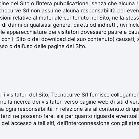
agine del Sito o l’intera pubblicazione, senza che alcuna
cnocurve Srl non assume alcuna responsabilità per event
sioni relative al materiale contenuto nel Sito, né la stes
di danni di qualsiasi genere, diretti od indiretti, (ivi incl
e le apparecchiature dei visitatori dovessero patire a cau
 con il Sito o del download del suo contenuto) causati, s
sso o dall’uso delle pagine del Sito.
r i visitatori del Sito, Tecnocurve Srl fornisce collegament
e la ricerca dei visitatori verso pagine web di siti diver
a ogni responsabilità in relazione sia al contenuto di q
he terzi ne possano fare, sia per quanto riguarda eventual
 dell’accesso a tali siti, dell’interconnessione con gli st