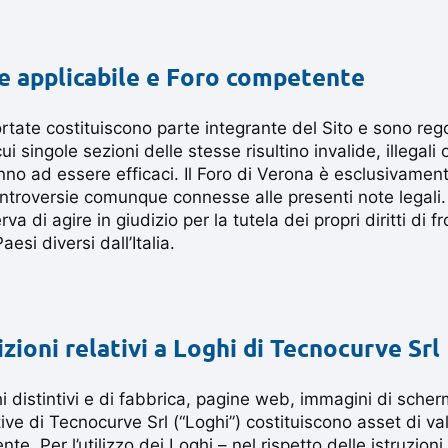
ge applicabile e Foro competente
rtate costituiscono parte integrante del Sito e sono reg
ui singole sezioni delle stesse risultino invalide, illegali o
nno ad essere efficaci. Il Foro di Verona è esclusivame
ontroversie comunque connesse alle presenti note legali
va di agire in giudizio per la tutela dei propri diritti di f
aesi diversi dall’Italia.
zioni relativi a Loghi di Tecnocurve Srl
hi distintivi e di fabbrica, pagine web, immagini di scher
ntive di Tecnocurve Srl (“Loghi”) costituiscono asset di 
te. Per l’utilizzo dei Loghi – nel rispetto delle istruzioni