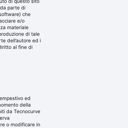
uto di questo sito
da parte di
(software) che
acciare e/o
zza materiale
iproduzione di tale
e dell’autore ed i
itto al fine di
 tempestivo ed
 momento della
niti da Tecnocurve
serva
re o modificare in