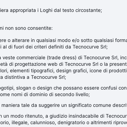
era appropriata i Loghi dal testo circostante;
ni non sono consentite:
ere o alterare in qualsiasi modo e/o sotto qualsiasi for
al di fuori dei criteri definiti da Tecnocurve Srl;
la veste commerciale (trade dress) di Tecnocurve Srl, inc
rietà di progettazione web di Tecnocurve Srl o la presen
ori, elementi tipografici, design grafici, icone di prodott
a distintiva a Tecnocurve Srl;
ogotipi, slogan o design che possano essere confusi con 
 come nomi di dominio di secondo livello;
in maniera tale da suggerire un significato comune descri
in un modo ritenuto, a giudizio insindacabile di Tecnocur
orio, illegale, calunnioso, denigratorio o altrimenti ripro