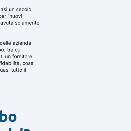
asi un secolo,
per “nuovi
è avuta solamente
 delle aziende
o, tra cui
ti un fornitore
idabilità, cosa
asi tutto il
ubo