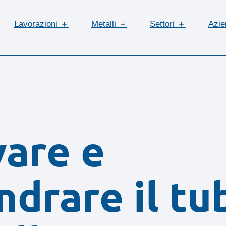
Lavorazioni ＋
Metalli ＋
Settori ＋
Azi
are e
ndrare il tu