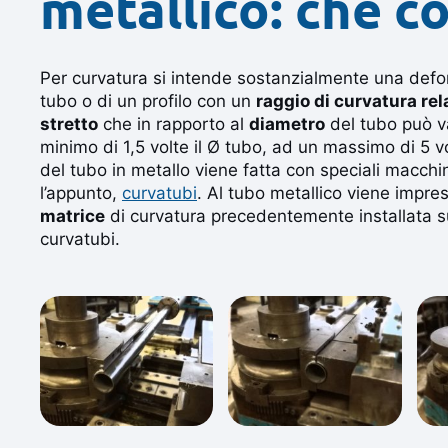
metallico: che co
Per curvatura si intende sostanzialmente una def
tubo o di un profilo con un
raggio di curvatura re
stretto
che in rapporto al
diametro
del tubo può v
minimo di 1,5 volte il Ø tubo, ad un massimo di 5 v
del tubo in metallo viene fatta con speciali macchin
l’appunto,
curvatubi
. Al tubo metallico viene impre
matrice
di curvatura precedentemente installata s
curvatubi.