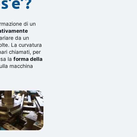
s’e’?
ormazione di un
lativamente
ariare da un
olte. La curvatura
ari chiamati, per
ssa la
forma della
ulla macchina