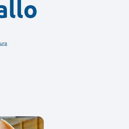
allo
ura