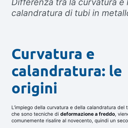
Differenza tra la curvatura e 
calandratura di tubi in metall
Curvatura e
calandratura: le
origini
L’impiego della curvatura e della calandratura del 
che sono tecniche di
deformazione a freddo
, vien
comunemente risalire al novecento, quindi un secol