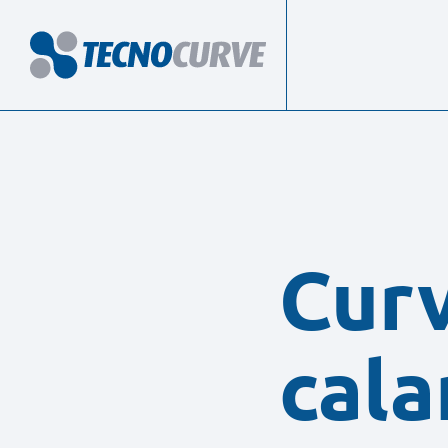
Curv
cala