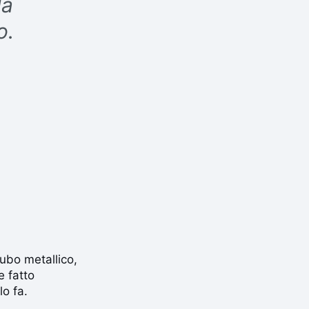
la
o.
tubo metallico,
e fatto
o fa.