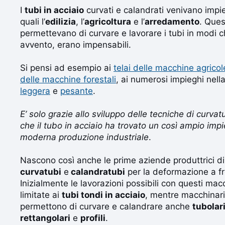
I
tubi in acciaio
curvati e calandrati venivano impie
quali l’
edilizia
, l’
agricoltura
e l’
arredamento
. Ques
permettevano di curvare e lavorare i tubi in modi ch
avvento, erano impensabili.
Si pensi ad esempio ai
telai delle macchine agricol
delle macchine forestali
, ai numerosi impieghi nell
leggera
e
pesante
.
E’ solo grazie allo sviluppo delle tecniche di curva
che il tubo in acciaio ha trovato un così ampio impi
moderna produzione industriale
.
Nascono così anche le prime aziende produttrici d
curvatubi
e
calandratubi
per la deformazione a f
Inizialmente le lavorazioni possibili con questi mac
limitate ai
tubi tondi in acciaio
, mentre macchinar
permettono di curvare e calandrare anche
tubolar
rettangolari
e
profili
.