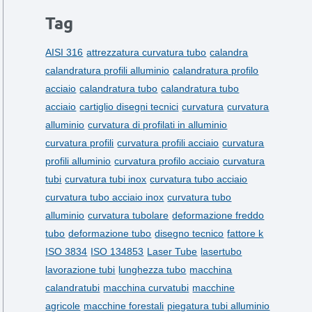
Tag
AISI 316
attrezzatura curvatura tubo
calandra
calandratura profili alluminio
calandratura profilo
acciaio
calandratura tubo
calandratura tubo
acciaio
cartiglio disegni tecnici
curvatura
curvatura
alluminio
curvatura di profilati in alluminio
curvatura profili
curvatura profili acciaio
curvatura
profili alluminio
curvatura profilo acciaio
curvatura
tubi
curvatura tubi inox
curvatura tubo acciaio
curvatura tubo acciaio inox
curvatura tubo
alluminio
curvatura tubolare
deformazione freddo
tubo
deformazione tubo
disegno tecnico
fattore k
ISO 3834
ISO 134853
Laser Tube
lasertubo
lavorazione tubi
lunghezza tubo
macchina
calandratubi
macchina curvatubi
macchine
agricole
macchine forestali
piegatura tubi alluminio