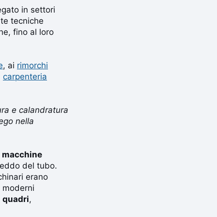
gato in settori
te tecniche
e, fino al loro
e
, ai
rimorchi
a
carpenteria
tura e calandratura
ego nella
i
macchine
reddo del tubo.
chinari erano
i moderni
i quadri
,