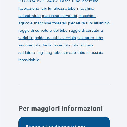
ISO 3834
ISO 134853
Laser Tube
lasertubo
lavorazione tubi
lunghezza tubo
macchina
calandratubi
macchina curvatubi
macchine
agricole
macchine forestali
piegatura tubi alluminio
raggio di curvatura del tubo
raggio di curvatura
variabile
saldatura tubi d’acciaio
saldatura tubo
sezione tubo
taglio laser tubi
tubo acciaio
saldatura mig-mag
tubo curvato
tubo in acciaio
inossidabile
Per maggiori informazioni
Siamo a tua disposizione.