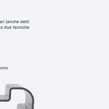
ari (anche detti
erso due tecniche
cono