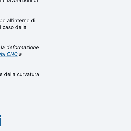
i lavorazioni di
o all’interno di
l caso della
on la deformazione
ubi CNC
a
e della curvatura
i