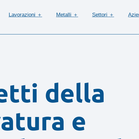
Lavorazioni ＋
Metalli ＋
Settori ＋
Azi
tti della
atura e