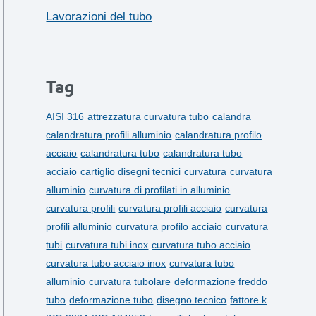
Lavorazioni del tubo
Tag
AISI 316
attrezzatura curvatura tubo
calandra
calandratura profili alluminio
calandratura profilo
acciaio
calandratura tubo
calandratura tubo
acciaio
cartiglio disegni tecnici
curvatura
curvatura
alluminio
curvatura di profilati in alluminio
curvatura profili
curvatura profili acciaio
curvatura
profili alluminio
curvatura profilo acciaio
curvatura
tubi
curvatura tubi inox
curvatura tubo acciaio
curvatura tubo acciaio inox
curvatura tubo
alluminio
curvatura tubolare
deformazione freddo
tubo
deformazione tubo
disegno tecnico
fattore k