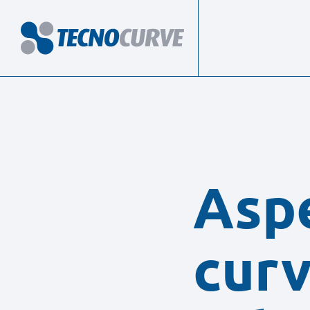
Aspe
curv