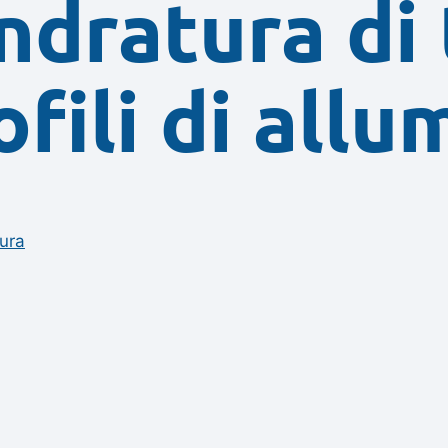
ndratura di 
ofili di allu
ura