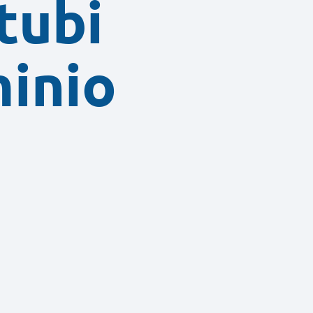
tubi
minio