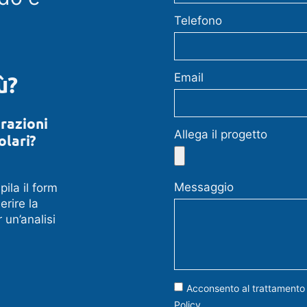
Telefono
Email
ù?
orazioni
Allega il progetto
olari?
Messaggio
ila il form
erire la
 un’analisi
Acconsento al trattamento
Policy
.