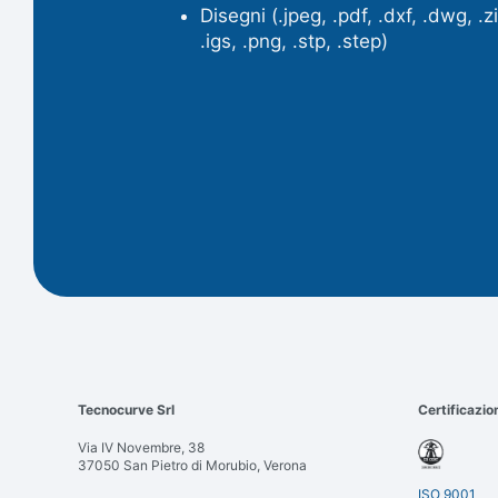
Disegni (.jpeg, .pdf, .dxf, .dwg, .zi
.igs, .png, .stp, .step)
Tecnocurve Srl
Certificazio
Via IV Novembre, 38
37050 San Pietro di Morubio, Verona
ISO 9001