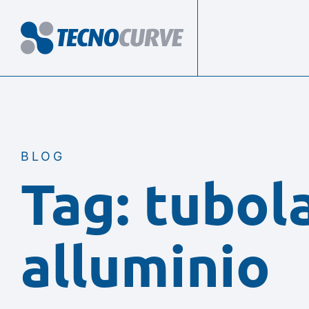
BLOG
Tag: tubol
alluminio