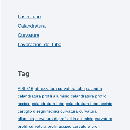
Laser tubo
Calandratura
Curvatura
Lavorazioni del tubo
Tag
AISI 316
attrezzatura curvatura tubo
calandra
calandratura profili alluminio
calandratura profilo
acciaio
calandratura tubo
calandratura tubo acciaio
cartiglio disegni tecnici
curvatura
curvatura
alluminio
curvatura di profilati in alluminio
curvatura
profili
curvatura profili acciaio
curvatura profili