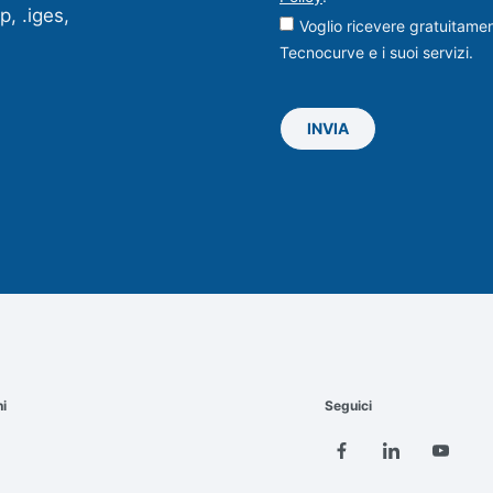
p, .iges,
Voglio ricevere gratuitame
Tecnocurve e i suoi servizi.
INVIA
ni
Seguici